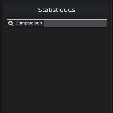
Statistiques
Comparaison