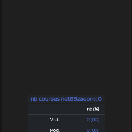
nb courses net88zaeorg: 0
nb (%)
Vict.
0 (0%)
Pod.
0 (0%)