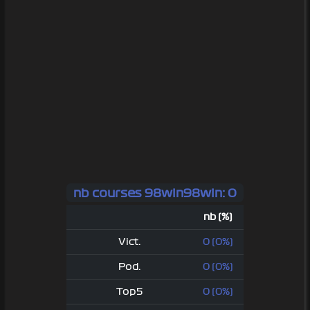
nb courses 98win98win: 0
nb (%)
Vict.
0 (0%)
Pod.
0 (0%)
Top5
0 (0%)