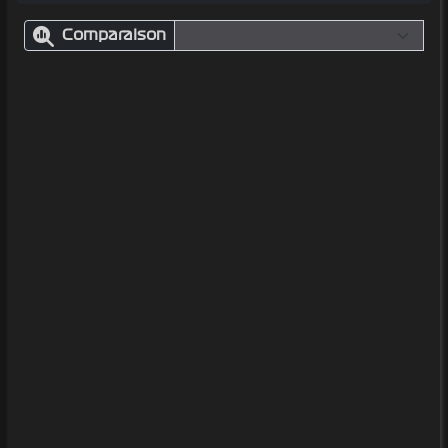
Comparaison