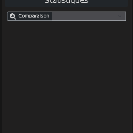
Statistiques
Comparaison