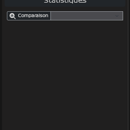
Statistiques
Comparaison