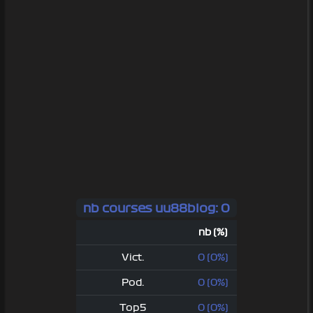
nb courses uu88blog: 0
nb (%)
Vict.
0 (0%)
Pod.
0 (0%)
Top5
0 (0%)