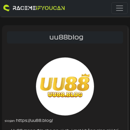
uu88blog
https://uu88.blog/
slogan: