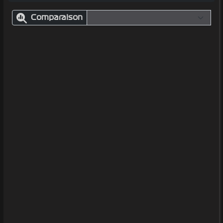
Comparaison