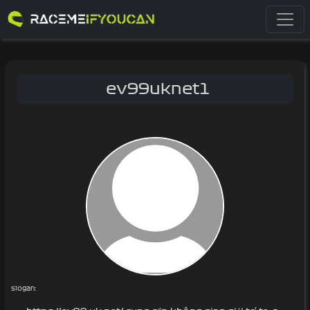
ev99uknet1
slogan: