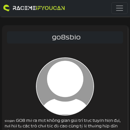
go8sbio
GO8 mở ra một không gian giải trí trực tuyến hiện đại,
slogan:
nơi hội tụ các trò chơi tốc độ cao cùng tỷ lệ thưởng hấp dẫn