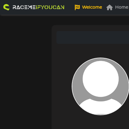
Welcome
Home