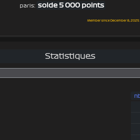
solde 5 000 points
paris:
Member since
December 8, 2025
Statistiques
nb