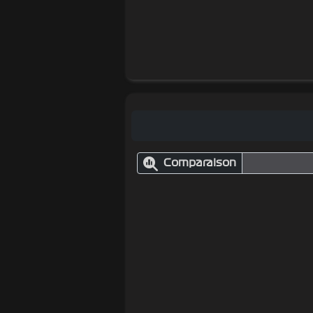
Comparaison