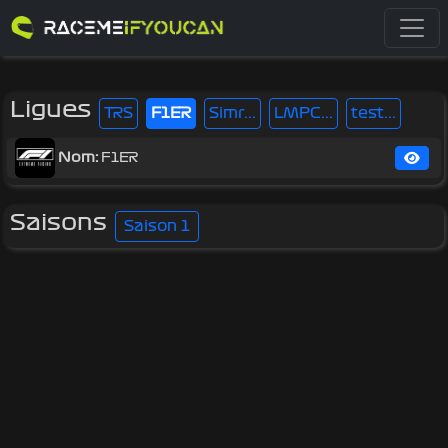
Ligues
TRS
F1ER
Simr...
LMPC...
test...
Nom:
F1ER
Saisons
Saison 1