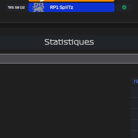
RP1 SpiiTz
TRS S8 D2
Statistiques
n