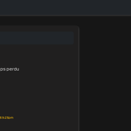
emps perdu
3 9:23pm