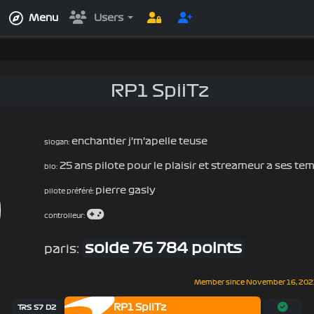
Menu
Users
RP1 SpiiTz
enchantier j'm'apelle teuse
slogan:
25 ans pilote pour le plaisir et streameur a ses t
bio:
pierre gasly
pilote préféré:
controlleur:
solde 76 784 points
paris:
Member since
November 16, 202
RP1 SpiiTz
TRS S7 D2