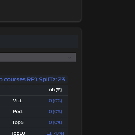
b courses RP1 SpiiTz: 23
nb (%)
Vict.
0 (0%)
Pod.
0 (0%)
Top5
0 (0%)
Top10
11 (47%)