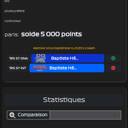
bio:
pilote préféré:
controlleur:
solde 5 000 points
paris:
Member since
September 6, 2023 11:04am
Baptiste Hê...
TRS S7 DNA
Baptiste Hê...
TRS S7 INT
Statistiques
Comparaison