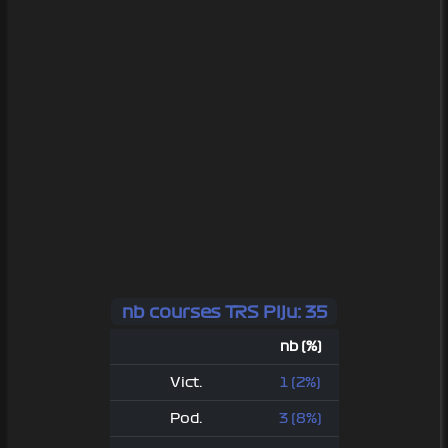
nb courses TRS Piju: 35
nb (%)
Vict.
1 (2%)
Pod.
3 (8%)