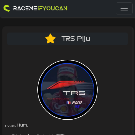
TRS Piju
Hum.
slogan: