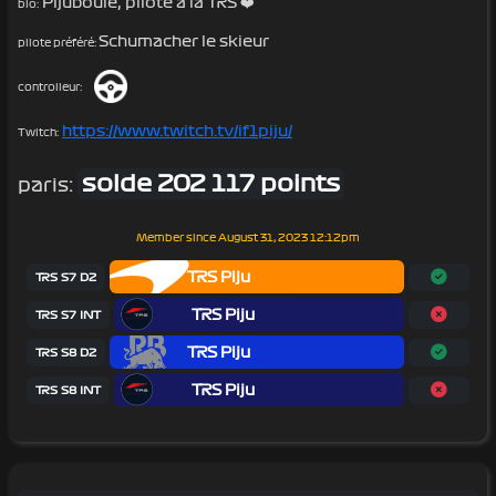
Pijuboule, pilote à la TRS ❤️
bio:
Schumacher le skieur
pilote préféré:
controlleur:
https://www.twitch.tv/if1piju/
Twitch:
solde 202 117 points
paris:
Member since
August 31, 2023 12:12pm
TRS Piju
TRS S7 D2
TRS Piju
TRS S7 INT
TRS Piju
TRS S8 D2
TRS Piju
TRS S8 INT